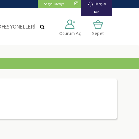
Sosyal Medya
İletişim
Kur
OFESYONELLERİ
Oturum Aç
Sepet