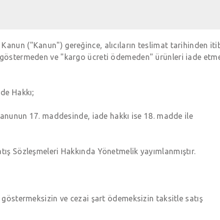
Kanun ("Kanun") gereğince, alıcıların teslimat tarihinden it
p göstermeden ve "kargo ücreti ödemeden" ürünleri iade etm
ade Hakkı;
r Kanunun 17. maddesinde, iade hakkı ise 18. madde ile
atış Sözleşmeleri Hakkında Yönetmelik yayımlanmıştır.
e göstermeksizin ve cezai şart ödemeksizin taksitle satış