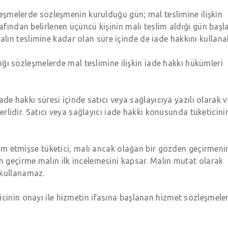
özleşmelerde sözleşmenin kurulduğu gün; mal teslimine ilişkin
afından belirlenen üçüncü kişinin malı teslim aldığı gün başla
ın teslimine kadar olan süre içinde de iade hakkını kullanabi
ldığı sözleşmelerde mal teslimine ilişkin iade hakkı hükümleri
iade hakkı süresi içinde satıcı veya sağlayıcıya yazılı olarak 
eterlidir. Satıcı veya sağlayıcı iade hakkı konusunda tüketicini
eslim etmişse tüketici, malı ancak olağan bir gözden geçirmeni
en geçirme malın ilk incelemesini kapsar. Malın mutat olarak
 kullanamaz.
icinin onayı ile hizmetin ifasına başlanan hizmet sözleşmele