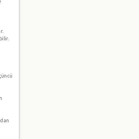
e
r.
lir.
üçüncü
on
ından