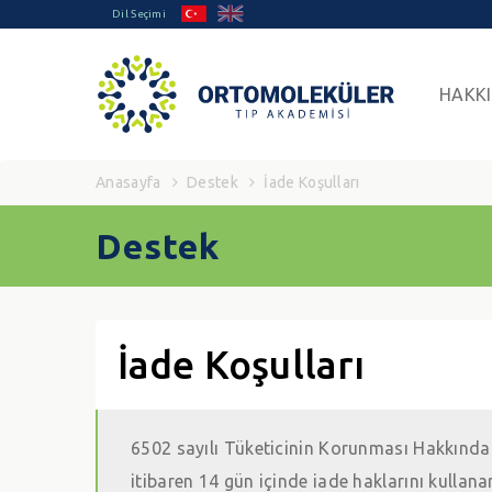
Dil Seçimi
HAKK
Anasayfa
Destek
İade Koşulları
Destek
İade Koşulları
6502 sayılı Tüketicinin Korunması Hakkındak
itibaren 14 gün içinde iade haklarını kulla