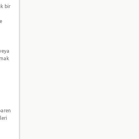
k bir
de
 veya
nmak
ibaren
leri