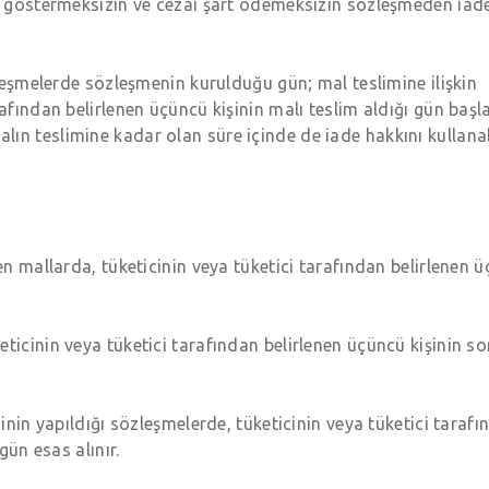
çe göstermeksizin ve cezai şart ödemeksizin sözleşmeden iad
özleşmelerde sözleşmenin kurulduğu gün; mal teslimine ilişkin
afından belirlenen üçüncü kişinin malı teslim aldığı gün başla
ın teslimine kadar olan süre içinde de iade hakkını kullanabi
len mallarda, tüketicinin veya tüketici tarafından belirlenen 
ticinin veya tüketici tarafından belirlenen üçüncü kişinin s
minin yapıldığı sözleşmelerde, tüketicinin veya tüketici taraf
gün esas alınır.