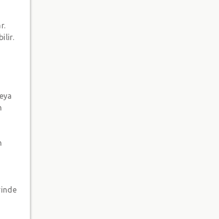
r.
lir.
veya
n
n
rinde