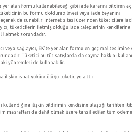
 yer alan formu kullanabileceği gibi iade kararını bildiren açı
 tüketicinin bu formu doldurabilmesi veya iade beyanını
eçenek de sunabilir. İnternet sitesi üzerinden tüketicilere ia
ı, tüketicilerin iletmiş olduğu iade taleplerinin kendilerine
hal iletmek zorundadır.
atıcı veya sağlayıcı, EK'te yer alan formu en geç mal teslimine
rundadır. Tüketici bu tür satışlarda da cayma hakkını kulla
daki yöntemleri de kullanabilir.
ilişkin ispat yükümlülüğü tüketiciye aittir.
ı kullandığına ilişkin bildirimin kendisine ulaştığı tarihten it
slim masrafları da dahil olmak üzere tahsil edilen tüm ödeme