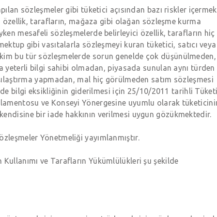
pılan sözleşmeler gibi tüketici açısından bazı riskler içermek
ci özellik, tarafların, mağaza gibi olağan sözleşme kurma
ken mesafeli sözleşmelerde belirleyici özellik, tarafların hiç
mektup gibi vasıtalarla sözleşmeyi kuran tüketici, satıcı veya
ekim bu tür sözleşmelerde sorun genelde çok düşünülmeden,
da yeterli bilgi sahibi olmadan, piyasada sunulan aynı türden
karşılaştırma yapmadan, mal hiç görülmeden satım sözleşmesi
de bilgi eksikliğinin giderilmesi için 25/10/2011 tarihli Tüketi
arlamentosu ve Konseyi Yönergesine uyumlu olarak tüketicini
kendisine bir iade hakkının verilmesi uygun gözükmektedir.
özleşmeler Yönetmeliği yayımlanmıştır.
 Kullanımı ve Tarafların Yükümlülükleri şu şekilde