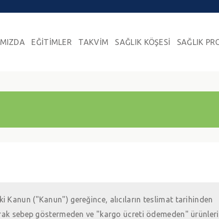
IMIZDA
EĞİTİMLER
TAKVİM
SAĞLIK KÖŞESİ
SAĞLIK PR
i Kanun ("Kanun") gereğince, alıcıların teslimat tarihinden
narak sebep göstermeden ve "kargo ücreti ödemeden" ürünleri