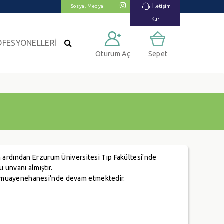
Sosyal Medya
İletişim
Kur
OFESYONELLERİ
Oturum Aç
Sepet
in ardından Erzurum Üniversitesi Tıp Fakültesi'nde
u unvanı almıştır.
l muayenehanesi'nde devam etmektedir.