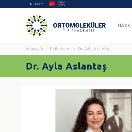
Dil Seçimi
HAKK
Anasayfa
Eğitmenler
Dr. Ayla Aslantaş
Dr. Ayla Aslantaş