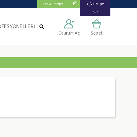
Sosyal Medya
İletişim
Kur
OFESYONELLERİ
Oturum Aç
Sepet